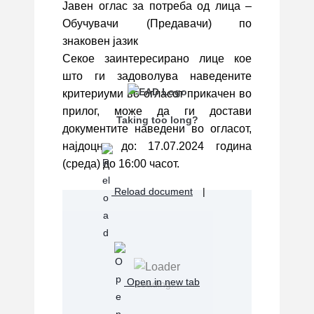
Јавен оглас за потреба од лица –
Обучувачи (Предавачи) по
знаковен јазик
Секое заинтересирано лице кое
што ги задоволува наведените
критериуми во огласот прикачен во
прилог, може да ги достави
Taking too long?
документите наведени во огласот,
најдоцна до: 17.07.2024 година
(среда) до 16:00 часот.
Reload document
|
Open in new tab
Loading...