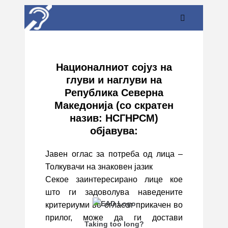
Националниот сојуз на
глуви и наглуви на
Република Северна
Македонија (со скратен
назив: НСГНРСМ)
објавува:
Јавен оглас за потреба од лица –
Толкувачи на знаковен јазик
Секое заинтересирано лице кое
што ги задоволува наведените
критериуми во огласот прикачен во
прилог, може да ги достави
Taking too long?