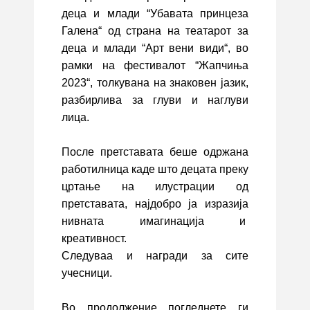
деца и млади “Убавата принцеза
Галена“ од страна на театарот за
деца и млади “Арт вени види“, во
рамки на фестивалот “Жапчиња
2023“, толкувана на знаковен јазик,
разбирлива за глуви и наглуви
лица.
После претставата беше одржана
работилница каде што децата преку
цртање на илустрации од
претставата, најдобро ја изразија
нивната имагинација и
креативност.
Следуваа и награди за сите
учесници.
Во продолжение погледнете ги