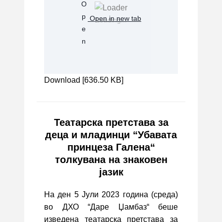
Open in new tab
Loading...
Download [636.50 KB]
Театарска претстава за
деца и младинци “Убавата
принцеза Галена“
толкувана на знаковен
јазик
На ден 5 Јули 2023 година (среда)
во ДХО “Даре Џамбаз“ беше
изведена театарска претстава за