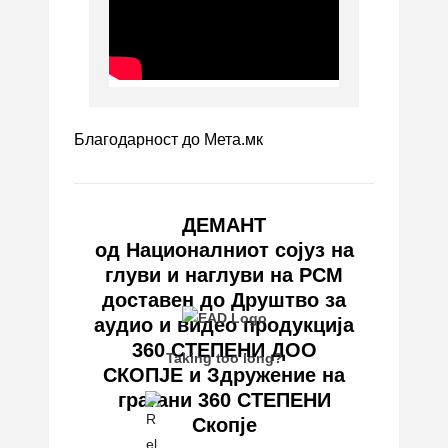
Благодарност до Мета.мк
ДЕМАНТ
од Националниот сојуз на
глуви и наглуви на РСМ
доставен до Друштво за
аудио и видео продукција
360 СТЕПЕНИ ДОО
Taking too long?
СКОПЈЕ и Здружение на
граѓани 360 СТЕПЕНИ
Скопје