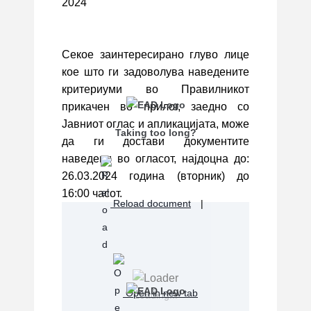
2024
Секое заинтересирано глуво лице
кое што ги задоволува наведените
критериуми во Правилникот
прикачен во прилог, заедно со
Јавниот оглас и апликацијата, може
Taking too long?
да ги достави документите
наведени во огласот, најдоцна до:
26.03.2024 година (вторник) до
16:00 часот.
Reload document
|
Open in new tab
Loading...