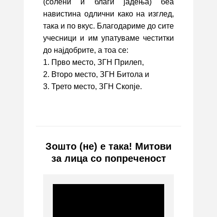
(солени и благи јадења) беа
навистина одлични како на изглед,
така и по вкус. Благодариме до сите
учесници и им упатуваме честитки
до најдобрите, а тоа се:
1. Прво место, ЗГН Прилеп,
2. Второ место, ЗГН Битола и
3. Трето место, ЗГН Скопје.
Зошто (не) е така! Митови
за лица со попреченост