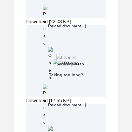
Download [22.08 KB]
Reload document
|
Open in new tab
Loading...
Taking too long?
Download [17.55 KB]
Reload document
|