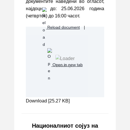
документите наведени во огласот,
најдоцна до: 25.06.2026 година
(четврток) до 16:00 часот.
Reload document
|
Open in new tab
Loading...
Download [25.27 KB]
Националниот сојуз на