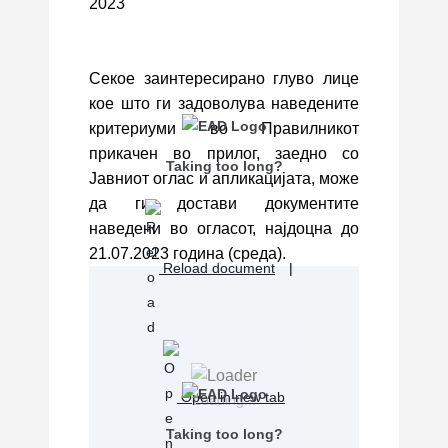
2023
Секое заинтересирано глуво лице
кое што ги задоволува наведените
критериуми во Правилникот
прикачен во прилог, заедно со
Taking too long?
Јавниот оглас и апликацијата, може
да ги достави документите
наведени во огласот, најдоцна до
21.07.2023 година (среда).
Reload document
|
Open in new tab
Loading...
Taking too long?