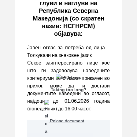
глуви и наглуви на
Република Северна
Македонија (со скратен
назив: НСГНРСМ)
објавува:
Јавен оглас за потреба од лица –
Толкувачи на знаковен јазик
Секое заинтересирано лице кое
што ги задоволува наведените
критериуми во огласот прикачен во
прилог, може да ги достави
Taking too long?
документите наведени во огласот,
најдоцна до: 01.06.2026 година
(понеделник) до 16:00 часот.
Reload document
|