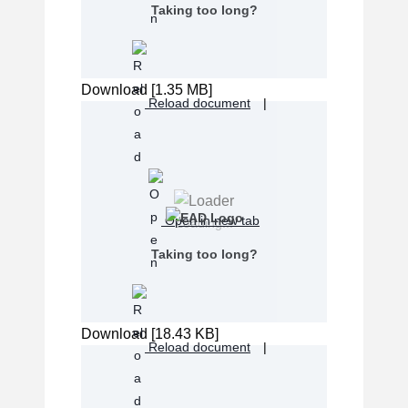
Taking too long?
Download [1.35 MB]
Reload document
|
Open in new tab
Loading...
Taking too long?
Download [18.43 KB]
Reload document
|